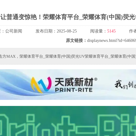
让普通变惊艳！荣耀体育平台_荣耀体育(中国)荧光
栏：
公司新闻
发布日期：
2025-08-25
阅读量：
5145
作
原文链接：
displaynews.html?id=6460
击方MAX，荣耀体育平台_荣耀体育(中国)荧光UV荣耀体育平台_荣耀体育(中国