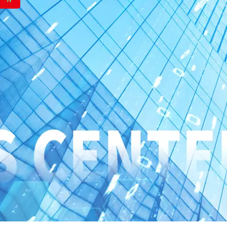
联系方式
曾经理
18578232152