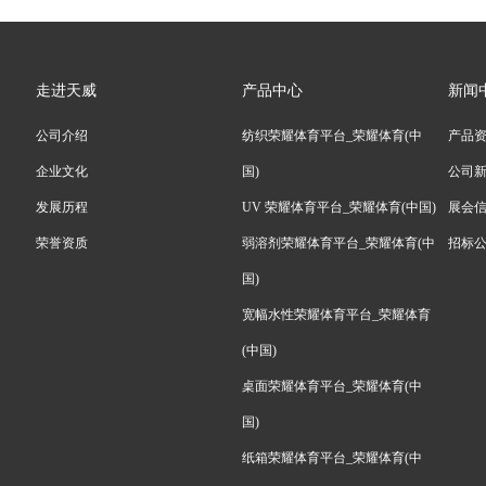
走进天威
产品中心
新闻
公司介绍
纺织荣耀体育平台_荣耀体育(中
产品
企业文化
国)
公司
发展历程
UV 荣耀体育平台_荣耀体育(中国)
展会
荣誉资质
弱溶剂荣耀体育平台_荣耀体育(中
招标
国)
宽幅水性荣耀体育平台_荣耀体育
(中国)
桌面荣耀体育平台_荣耀体育(中
国)
纸箱荣耀体育平台_荣耀体育(中