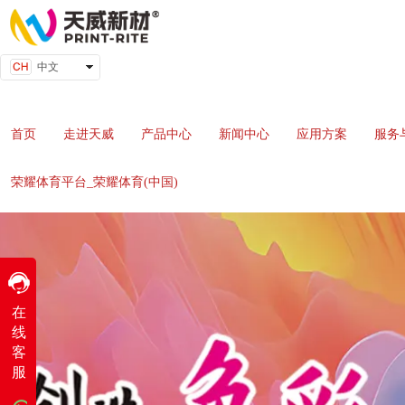
中文
English
首页
走进天威
产品中心
新闻中心
应用方案
服务
荣耀体育平台_荣耀体育(中国)
QQ客服
在
线
工作时间
客
周一
至
周五
服
8:30-17:30