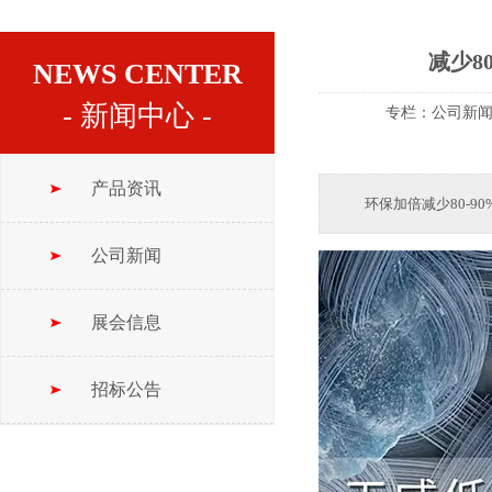
减少8
NEWS CENTER
- 新闻中心 -
专栏：
公司新
产品资讯
环保加倍减少80-9
公司新闻
展会信息
招标公告